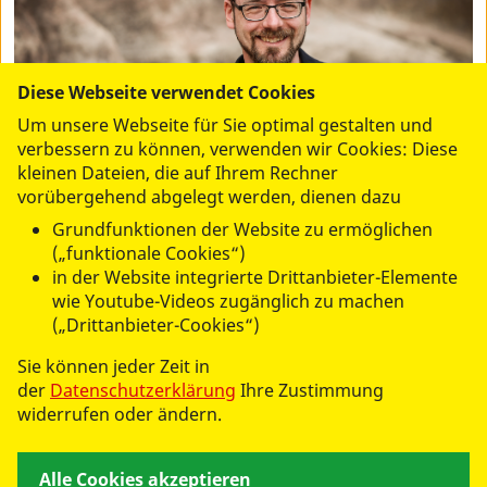
Diese Webseite verwendet Cookies
Um unsere Webseite für Sie optimal gestalten und
verbessern zu können, verwenden wir Cookies: Diese
kleinen Dateien, die auf Ihrem Rechner
vorübergehend abgelegt werden, dienen dazu
Grundfunktionen der Website zu ermöglichen
(„funktionale Cookies“)
Darius Molitor
in der Website integrierte Drittanbieter-Elemente
Bundesjugendleitung
wie Youtube-Videos zugänglich zu machen
(„Drittanbieter-Cookies“)
d.molitor@asj.de
Sie können jeder Zeit in
der
Datenschutzerklärung
Ihre Zustimmung
ASB Deutschland e. V. c/o
widerrufen oder ändern.
Bundesjugendbüro
Sülzburgstraße 140
Alle Cookies akzeptieren