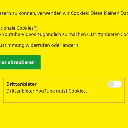
a Köhnlein
ssern zu können, verwenden wir Cookies: Diese kleinen Da
desjugendvorstandsmitglied
tionale Cookies“)
e.koehnlein@asj.de
ie Youtube-Videos zugänglich zu machen („Drittanbieter-Co
Zustimmung widerrufen oder ändern.
kies akzeptieren
Drittanbieter
Drittanbieter YouTube nutzt Cookies.