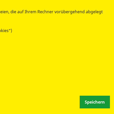
ASB Deutschland e. V. c/o
teien, die auf Ihrem Rechner vorübergehend abgelegt
Bundesjugendbüro
Sülzburgstraße 140
okies“)
50937 Köln
Speichern