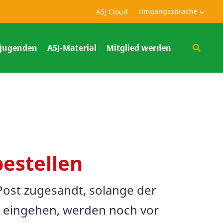
Umgangssprache
ASJ Cloud
jugenden
ASJ-Material
Mitglied werden
bestellen
 Post zugesandt, solange der
hr eingehen, werden noch vor