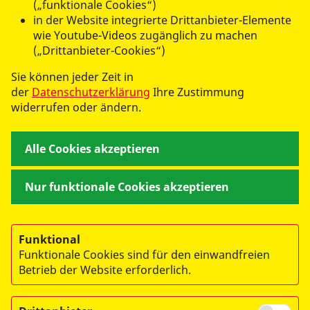
(„funktionale Cookies“)
dass das Engagement junger Menschen sichtbar
in der Website integrierte Drittanbieter-Elemente
anerkannt wird. Der direkte Austausch mit dem
wie Youtube-Videos zugänglich zu machen
Bundeskanzler ist daher ein wichtiges Signal für die
(„Drittanbieter-Cookies“)
Jugendverbandsarbeit."
Sie können jeder Zeit in
der
Datenschutzerklärung
Ihre Zustimmung
Für die ASJ war die Teilnahme eine sehr gute
widerrufen oder ändern.
Gelegenheit, die Interessen junger Engagierter in den
politischen Dialog einzubringen und gemeinsam mit
Alle Cookies akzeptieren
vielen anderen Jugendverbänden die Stimme der
jungen Generation sichtbar zu machen.
Nur funktionale Cookies akzeptieren
Funktional
Funktionale Cookies sind für den einwandfreien
Betrieb der Website erforderlich.
© 2026 Arbeiter-Samariter-Jugend