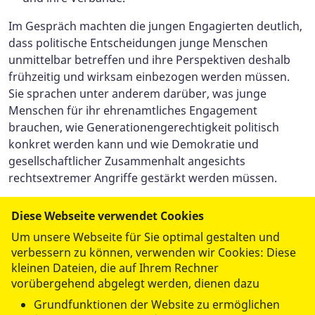
Im Gespräch machten die jungen Engagierten deutlich,
dass politische Entscheidungen junge Menschen
unmittelbar betreffen und ihre Perspektiven deshalb
frühzeitig und wirksam einbezogen werden müssen.
Sie sprachen unter anderem darüber, was junge
Menschen für ihr ehrenamtliches Engagement
brauchen, wie Generationengerechtigkeit politisch
konkret werden kann und wie Demokratie und
gesellschaftlicher Zusammenhalt angesichts
rechtsextremer Angriffe gestärkt werden müssen.
Kevin Henkel, Vorstandsmitglied der ASJ Sachsen,
Diese Webseite verwendet Cookies
übernahm die Sprecherrolle für die Arbeitsgruppe
Um unsere Webseite für Sie optimal gestalten und
„Junges Engagement“.
verbessern zu können, verwenden wir Cookies: Diese
kleinen Dateien, die auf Ihrem Rechner
In dieser Funktion sagte er zu Bundeskanzler Merz:
vorübergehend abgelegt werden, dienen dazu
„Jugendverbände brauchen Planungssicherheit und
Grundfunktionen der Website zu ermöglichen
eine verlässliche Förderung. Gleichzeitig ist es wichtig,