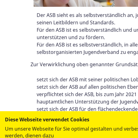
Der ASB sieht es als selbstverständlich an,
seinen Leitbildern und Standards.
Für den ASB ist es selbstverständlich und 
unterstützen und zu fördern.
Für den ASB ist es selbstverständlich, in a
selbstorganisierten Jugendverband zu enga
Zur Verwirklichung oben genannter Grundsät
setzt sich der ASB mit seiner politischen L
setzt sich der ASB auf allen politischen Ebe
verpflichtet sich der ASB, bis zum Jahr 2
hauptamtlichen Unterstützung der Jugendv
setzt sich der ASB für den flächendeckende
ist der ASB ein verlässlicher und kompete
Diese Webseite verwendet Cookies
Ganztag, Schulsozialarbeit).
Um unsere Webseite für Sie optimal gestalten und verbe
werden, dienen dazu