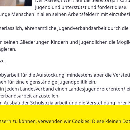
Der ASB legt Wert auf die Selbstorganisati
Jugend und unterstützt und fördert diese.
 junge Menschen in allen seinen Arbeitsfeldern mit einzubez
unerlässlich, ehrenamtliche Jugendverbandsarbeit durch die
llen seinen Gliederungen Kindern und Jugendlichen die Mögli
gieren.
ze,
obbyarbeit für die Aufstockung, mindestens aber die Verste
nen für eine eigenständige Jugendpolitik ein.
021 in jedem Landesverband einen Landesjugendreferenten/ 
erbandsarbeit anzustellen.
n Ausbau der Schulsozialarbeit und die Verstetigung ihrer 
nter Partner bei Kooperationen von Kinder- und Jugendhilf
ssern zu können, verwenden wir Cookies: Diese kleinen Da