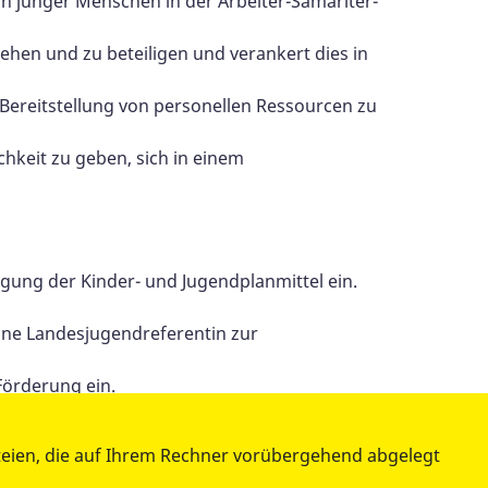
on junger Menschen in der Arbeiter-Samariter-
iehen und zu beteiligen und verankert dies in
 Bereitstellung von personellen Ressourcen zu
chkeit zu geben, sich in einem
tigung der Kinder- und Jugendplanmittel ein.
eine Landesjugendreferentin zur
Förderung ein.
e und Schule (offener Ganztag, gebundener
teien, die auf Ihrem Rechner vorübergehend abgelegt